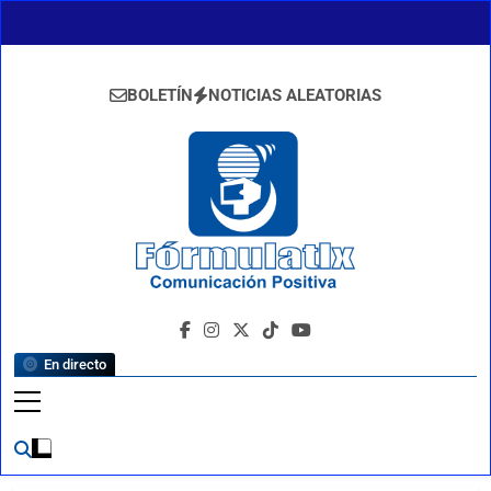
Saltar
al
contenido
BOLETÍN
NOTICIAS ALEATORIAS
FormulaTlx
Comunicación Positiva
En directo