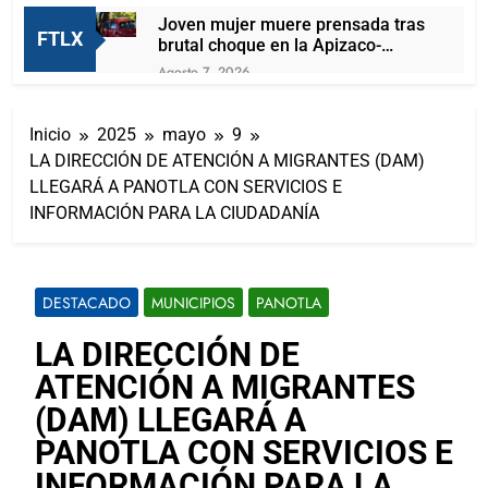
Joven mujer muere prensada tras
FTLX
brutal choque en la Apizaco-
Tlaxco
Agosto 7, 2026
PRESENTAN A LAS CANDIDATAS A
REINAS DE “TLAXCALA, LA FERIA
Inicio
2025
mayo
9
DE FERIAS 2026: LA FLOR
Agosto 7, 2026
TLAXCALTECA”
LA DIRECCIÓN DE ATENCIÓN A MIGRANTES (DAM)
Carlos Augusto Pérez Hernández
LLEGARÁ A PANOTLA CON SERVICIOS E
reafirma su compromiso con la
capital de Tlaxcala a través del
INFORMACIÓN PARA LA CIUDADANÍA
Agosto 7, 2026
diálogo directo con la ciudadanía
Lorena Cuéllar podría ser detenida
por la DEA antes de que concluya
su mandato
Agosto 7, 2026
DESTACADO
MUNICIPIOS
PANOTLA
¡San Lorenzo Soltepec tiene
buenas noticias!
LA DIRECCIÓN DE
Agosto 7, 2026
ATENCIÓN A MIGRANTES
Ganadero se contagia de gusano
barrenador; las autoridades al
(DAM) LLEGARÁ A
pendiente del caso
Agosto 6, 2026
PANOTLA CON SERVICIOS E
Inaugura Alcalde De Tlaxcala
INFORMACIÓN PARA LA
Rehabilitación De La Cancha Blas