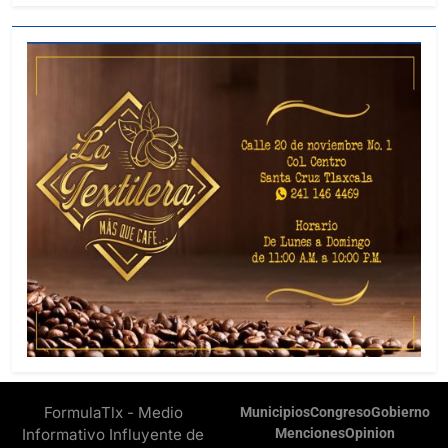
FormulaTlx - Medio
Municipios
Congreso
Gobierno
Informativo Influyente de
Menciones
Opinion