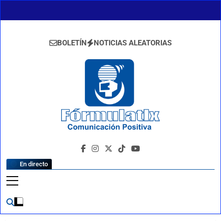
Saltar
al
contenido
BOLETÍN
NOTICIAS ALEATORIAS
FormulaTlx
Comunicación Positiva
En directo