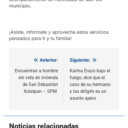
municipio.
¡Asiste, infórmate y aprovecha estos servicios
pensados para ti y tu familia!
Anterior:
Siguiente:
Navegación
de
Encuentran a hombre
Karina Erazo bajo el
sin vida en vivienda
fuego, dice que el
entradas
de San Sebastián
caso de su hermano
Xolalpan – SPM
y las dr0g4s es un
asunto ajeno
Noticias relacionadas