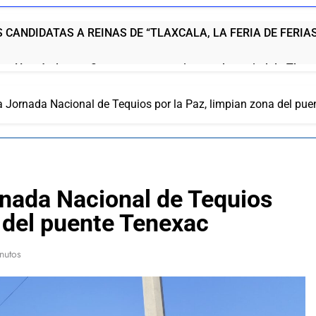
 CANDIDATAS A REINAS DE “TLAXCALA, LA FERIA DE FERIAS
ez Hernández reafirma su compromiso con la capital de Tlaxcal
 Jornada Nacional de Tequios por la Paz, limpian zona del pu
ría ser detenida por la DEA antes de que concluya su mandat
pec tiene buenas noticias!
ia de gusano barrenador; las autoridades al pendiente del c
rnada Nacional de Tequios
a del puente Tenexac
e Tlaxcala Rehabilitación De La Cancha Blas «Charro» Carvaj
nutos
o de San Pablo del Monte a la Feria de la Salud este 8 de agos
no fortalece a Ana Lilia Rivera frente a la guerra sucia