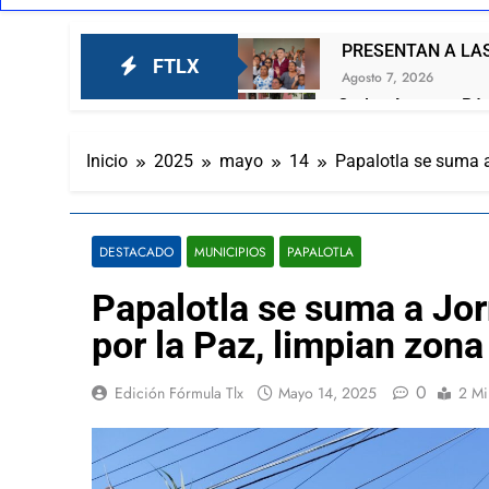
PRESENTAN A LAS
FTLX
Agosto 7, 2026
Carlos Augusto Pér
ciudadanía
Agosto 7, 2026
Inicio
2025
mayo
14
Papalotla se suma a
Lorena Cuéllar pod
Agosto 7, 2026
¡San Lorenzo Solte
DESTACADO
MUNICIPIOS
PAPALOTLA
Agosto 7, 2026
Ganadero se contag
Papalotla se suma a Jo
Agosto 6, 2026
por la Paz, limpian zon
Inaugura Alcalde D
García
Agosto 6, 2026
0
Edición Fórmula Tlx
Mayo 14, 2025
2 Mi
Invita Ayuntamient
Agosto 6, 2026
El respaldo ciudada