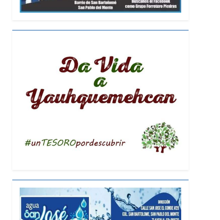
laxcala
ernadora a la prensa