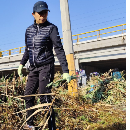
l Ite Deja Sin Materia La Queja Contra Homero Meneses: Prd T
ue se la come doblada”: así pide disculpas el chalán de la gob