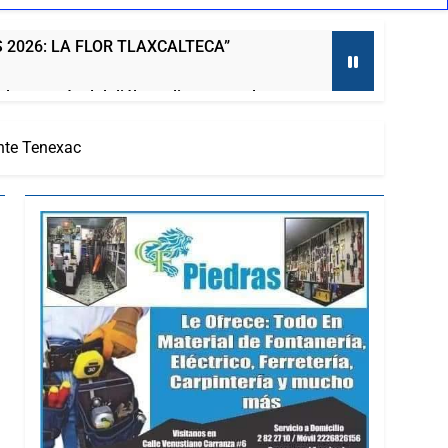
 2026: LA FLOR TLAXCALTECA”
a a través del diálogo directo con la
ente Tenexac
o
aso
al, Obra Impulsada Por Alfonso Sánchez
to