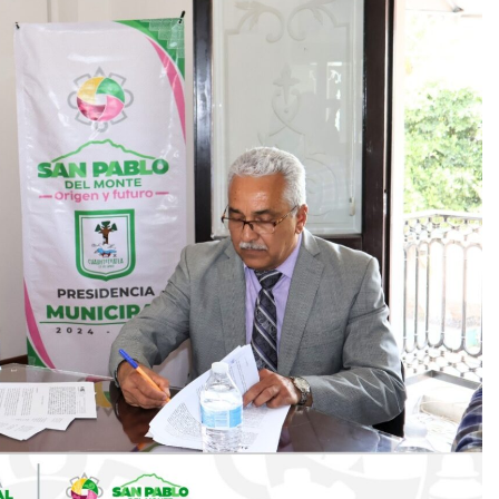
 asesinado durante una transmisión en vido en Sinaloa
tbolista muere tras ser alcanzado por un rayo durante un parti