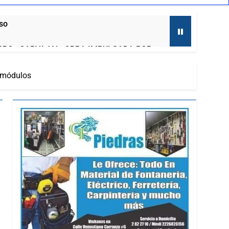
aso
RRO» CARVAJAL, OBRA IMPULSADA POR
e módulos
to
ENESES: PRD TLAXCALA
ernadora a la prensa
mira