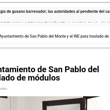
ia de gusano barrenador; las autoridades al pendiente del c
 DE TLAXCALA REHABILITACIÓN DE LA CANCHA BLAS «CHA
 GARCÍA
 Ayuntamiento de San Pablo del Monte y el INE para traslado d
o de San Pablo del Monte a la Feria de la Salud este 8 de agos
no fortalece a Ana Lilia Rivera frente a la guerra sucia
DEL ITE DEJA SIN MATERIA LA QUEJA CONTRA HOMERO M
ntamiento de San Pablo del
slado de módulos
ue se la come doblada”: así pide disculpas el chalán de la gob
nutos
aría vinculada al crimen organizado y la DEA ya la tiene en la 
ola anuncia el aumento a sus productos en México