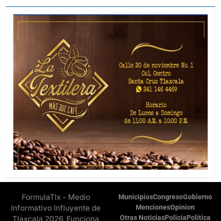
FormulaTlx - Medio
Municipios
Congreso
Gobierno
Informativo Influyente de
Menciones
Opinion
Otras Noticias
Policía
Política
Tlaxcala 2026. Funciona