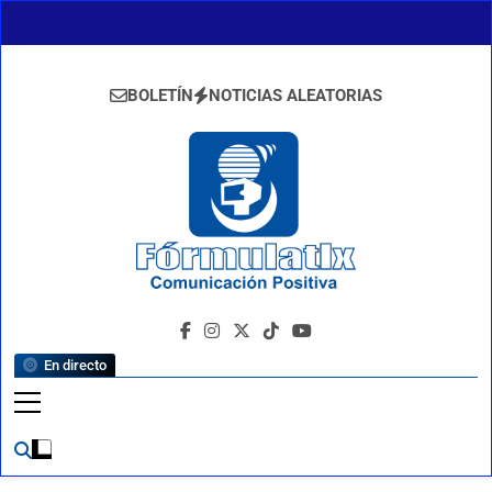
Saltar
al
contenido
BOLETÍN
NOTICIAS ALEATORIAS
FormulaTlx
Comunicación Positiva
En directo