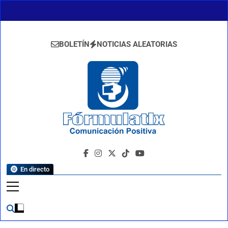
Saltar
al
contenido
BOLETÍN
NOTICIAS ALEATORIAS
FormulaTlx
Comunicación Positiva
En directo