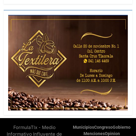
FormulaTlx - Medio
Municipios
Congreso
Gobierno
Informativo Influyente de
Menciones
Opinion