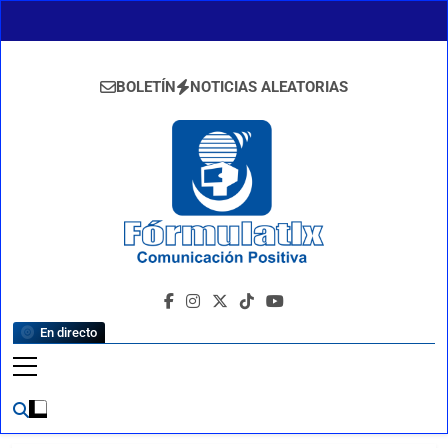
Saltar
al
contenido
BOLETÍN
NOTICIAS ALEATORIAS
FormulaTlx
Comunicación Positiva
En directo