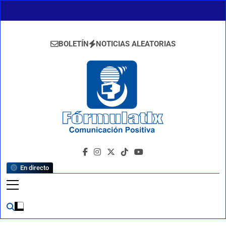
Saltar
al
contenido
BOLETÍN
NOTICIAS ALEATORIAS
FormulaTlx
Comunicación Positiva
En directo