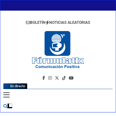
Saltar
al
contenido
BOLETÍN
NOTICIAS ALEATORIAS
FormulaTlx
Comunicación Positiva
En directo