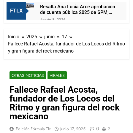
Resalta Ana Lucía Arce aprobación
FTLX
de cuenta pública 2025 de SPM;
observaciones serán subsanadas
Agosto 8, 2026
Arturo Lucio Salas se olvida de OFS
y se convierte en foca aplaudidora
Inicio
2025
junio
17
de Alfonso Sánchez
Agosto 8, 2026
Fallece Rafael Acosta, fundador de Los Locos del Ritmo
Joven mujer muere prensada tras
y gran figura del rock mexicano
brutal choque en la Apizaco-
Tlaxco
Agosto 7, 2026
Presentan A Las Candidatas A
Reinas De “Tlaxcala, La Feria De
OTRAS NOTICIAS
VIRALES
Ferias 2026: La Flor Tlaxcalteca”
Agosto 7, 2026
Carlos Augusto Pérez Hernández
Fallece Rafael Acosta,
reafirma su compromiso con la
fundador de Los Locos del
capital de Tlaxcala a través del
Agosto 7, 2026
diálogo directo con la ciudadanía
Lorena Cuéllar podría ser detenida
Ritmo y gran figura del rock
por la DEA antes de que concluya
mexicano
su mandato
Agosto 7, 2026
¡San Lorenzo Soltepec tiene
0
Edición Fórmula Tlx
Junio 17, 2025
2
buenas noticias!