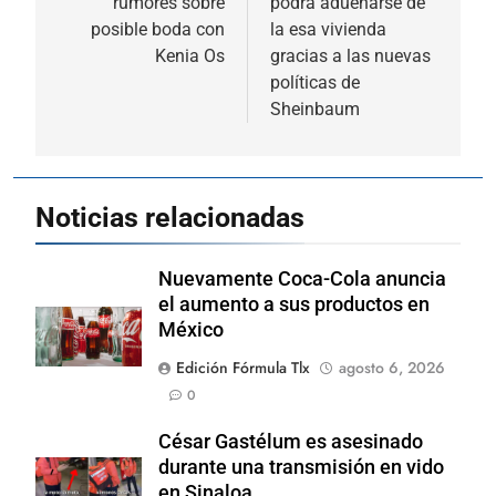
rumores sobre
podrá adueñarse de
entradas
posible boda con
la esa vivienda
Kenia Os
gracias a las nuevas
políticas de
Sheinbaum
Noticias relacionadas
Nuevamente Coca-Cola anuncia
el aumento a sus productos en
México
Edición Fórmula Tlx
agosto 6, 2026
0
César Gastélum es asesinado
durante una transmisión en vido
en Sinaloa