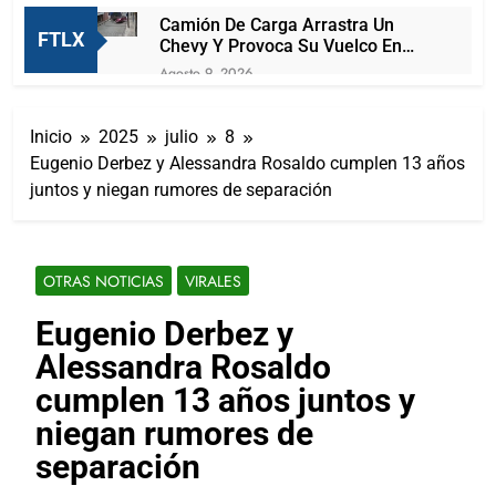
Camión De Carga Arrastra Un
FTLX
Chevy Y Provoca Su Vuelco En
Michoacán
Agosto 9, 2026
Surge Lady Paquete, se roba
celular de repartidor y llega la
Inicio
2025
julio
8
policía para detenerla
Agosto 9, 2026
Eugenio Derbez y Alessandra Rosaldo cumplen 13 años
Captan a vandalos pintando
juntos y niegan rumores de separación
postes de alumbrado público en
Tlaxcala
Agosto 9, 2026
Pelea campal en la tradicional
carrera de las carcachas en
OTRAS NOTICIAS
VIRALES
Huamantla
Agosto 9, 2026
Con las y los jóvenes defendemos
Eugenio Derbez y
la soberanía y construimos el futuro
Alessandra Rosaldo
de México: Ana Lilia Rivera
Agosto 9, 2026
Resalta Ana Lucía Arce aprobación
cumplen 13 años juntos y
de cuenta pública 2025 de SPM;
niegan rumores de
observaciones serán subsanadas
Agosto 8, 2026
separación
Arturo Lucio Salas se olvida de OFS
y se convierte en foca aplaudidora