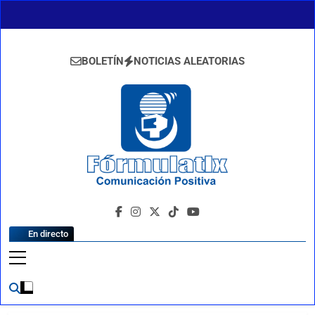
Saltar
al
contenido
BOLETÍN
NOTICIAS ALEATORIAS
FormulaTlx
Comunicación Positiva
En directo