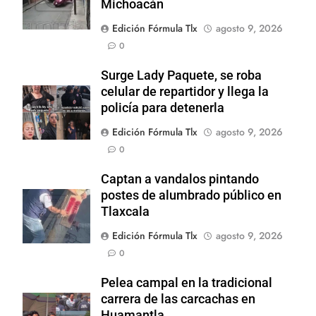
Michoacán
Edición Fórmula Tlx
agosto 9, 2026
0
Surge Lady Paquete, se roba
celular de repartidor y llega la
policía para detenerla
Edición Fórmula Tlx
agosto 9, 2026
0
Captan a vandalos pintando
postes de alumbrado público en
Tlaxcala
Edición Fórmula Tlx
agosto 9, 2026
0
Pelea campal en la tradicional
carrera de las carcachas en
Huamantla