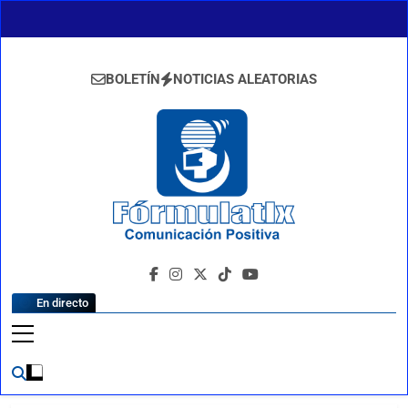
Saltar
al
contenido
BOLETÍN
NOTICIAS ALEATORIAS
FormulaTlx
Comunicación Positiva
En directo