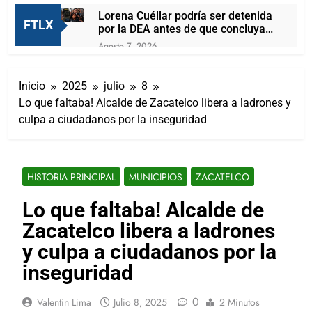
Lorena Cuéllar podría ser detenida
FTLX
por la DEA antes de que concluya
su mandato
Agosto 7, 2026
¡San Lorenzo Soltepec tiene
buenas noticias!
Inicio
2025
julio
8
Agosto 7, 2026
Lo que faltaba! Alcalde de Zacatelco libera a ladrones y
Ganadero se contagia de gusano
culpa a ciudadanos por la inseguridad
barrenador; las autoridades al
pendiente del caso
Agosto 6, 2026
Inaugura Alcalde De Tlaxcala
Rehabilitación De La Cancha Blas
HISTORIA PRINCIPAL
MUNICIPIOS
ZACATELCO
«Charro» Carvajal, Obra Impulsada
Agosto 6, 2026
Por Alfonso Sánchez García
Invita Ayuntamiento de San Pablo
Lo que faltaba! Alcalde de
del Monte a la Feria de la Salud
Zacatelco libera a ladrones
este 8 de agosto
Agosto 6, 2026
El respaldo ciudadano fortalece a
y culpa a ciudadanos por la
Ana Lilia Rivera frente a la guerra
inseguridad
sucia
Agosto 6, 2026
El Tortuguismo Del Ite Deja Sin
0
Valentin Lima
Julio 8, 2025
2 Minutos
Materia La Queja Contra Homero