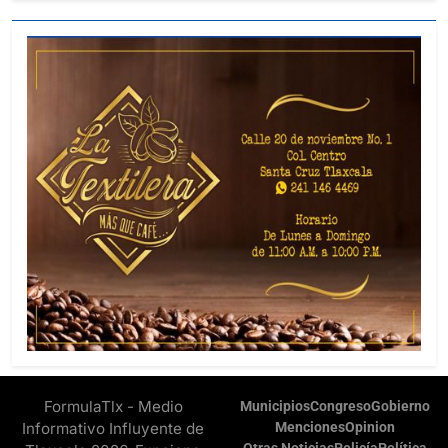
FormulaTlx - Medio
Municipios
Congreso
Gobierno
Informativo Influyente de
Menciones
Opinion