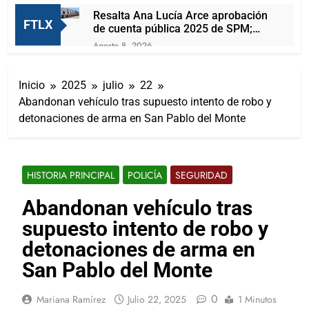
Resalta Ana Lucía Arce aprobación
FTLX
de cuenta pública 2025 de SPM;
observaciones serán subsanadas
Agosto 8, 2026
Arturo Lucio Salas se olvida de OFS
y se convierte en foca aplaudidora
Inicio
2025
julio
22
de Alfonso Sánchez
Agosto 8, 2026
Abandonan vehículo tras supuesto intento de robo y
Joven mujer muere prensada tras
detonaciones de arma en San Pablo del Monte
brutal choque en la Apizaco-
Tlaxco
Agosto 7, 2026
Presentan A Las Candidatas A
Reinas De “Tlaxcala, La Feria De
HISTORIA PRINCIPAL
POLICÍA
SEGURIDAD
Ferias 2026: La Flor Tlaxcalteca”
Agosto 7, 2026
Carlos Augusto Pérez Hernández
Abandonan vehículo tras
reafirma su compromiso con la
supuesto intento de robo y
capital de Tlaxcala a través del
Agosto 7, 2026
diálogo directo con la ciudadanía
Lorena Cuéllar podría ser detenida
detonaciones de arma en
por la DEA antes de que concluya
San Pablo del Monte
su mandato
Agosto 7, 2026
¡San Lorenzo Soltepec tiene
0
Mariana Ramírez
Julio 22, 2025
1 Minutos
buenas noticias!