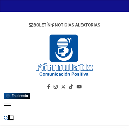
Saltar
al
contenido
BOLETÍN
NOTICIAS ALEATORIAS
FormulaTlx
Comunicación Positiva
En directo