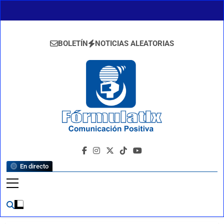
Saltar
al
contenido
BOLETÍN
NOTICIAS ALEATORIAS
FormulaTlx
Comunicación Positiva
En directo