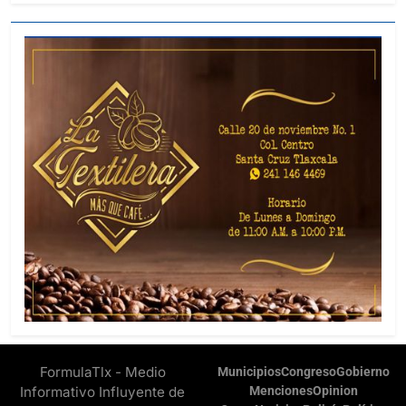
FormulaTlx - Medio
Municipios
Congreso
Gobierno
Informativo Influyente de
Menciones
Opinion