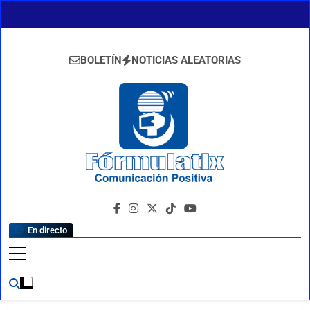
Saltar
al
contenido
BOLETÍN
NOTICIAS ALEATORIAS
FormulaTlx
Comunicación Positiva
En directo