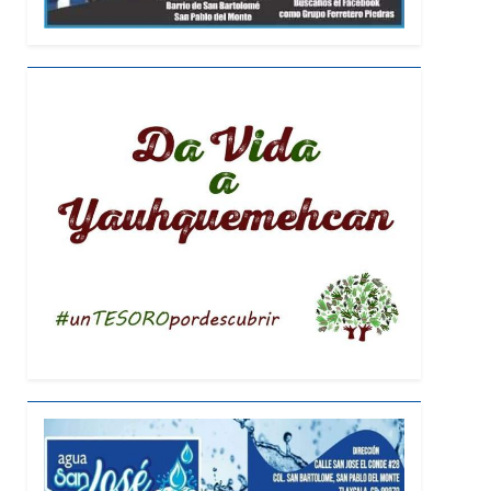
al, Obra Impulsada Por Alfonso Sánchez
to