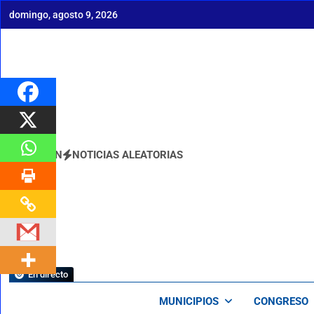
Saltar
domingo, agosto 9, 2026
al
contenido
BOLETÍN
NOTICIAS ALEATORIAS
En directo
MUNICIPIOS
CONGRESO