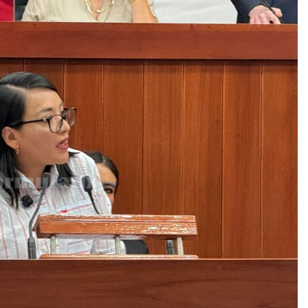
e Tlaxcala Rehabilitación De La Cancha Blas «Charro» Carvaj
o de San Pablo del Monte a la Feria de la Salud este 8 de agos