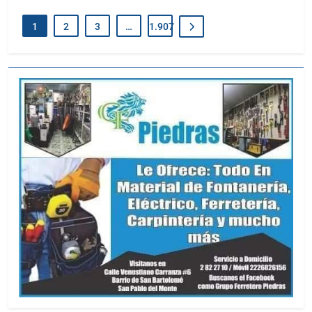
1
2
3
…
1.907