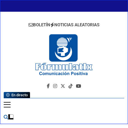
Saltar
al
contenido
BOLETÍN
NOTICIAS ALEATORIAS
FormulaTlx
Comunicación Positiva
En directo