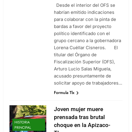
Agosto 7, 2026
Desde el interior del OFS se
Ganadero se contagia de gusano
habrían emitido indicaciones
barrenador; las autoridades al
para colaborar con la pinta de
pendiente del caso
Agosto 6, 2026
bardas a favor del proyecto
Inaugura Alcalde De Tlaxcala
político identificado con el
Rehabilitación De La Cancha Blas
grupo cercano a la gobernadora
«Charro» Carvajal, Obra Impulsada
Agosto 6, 2026
Por Alfonso Sánchez García
Lorena Cuéllar Cisneros. El
Invita Ayuntamiento de San Pablo
titular del Órgano de
del Monte a la Feria de la Salud
este 8 de agosto
Fiscalización Superior (OFS),
Agosto 6, 2026
Arturo Lucio Salas Miguela,
acusado presuntamente de
solicitar apoyo de trabajadores…
Formula Tlx
Joven mujer muere
prensada tras brutal
HISTORIA
choque en la Apizaco-
PRINCIPAL