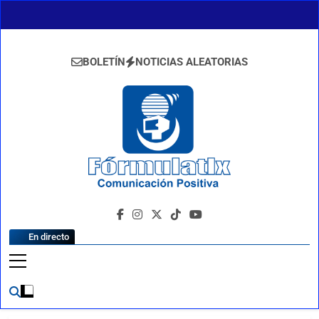
Saltar
al
contenido
BOLETÍN
NOTICIAS ALEATORIAS
FormulaTlx
Comunicación Positiva
En directo