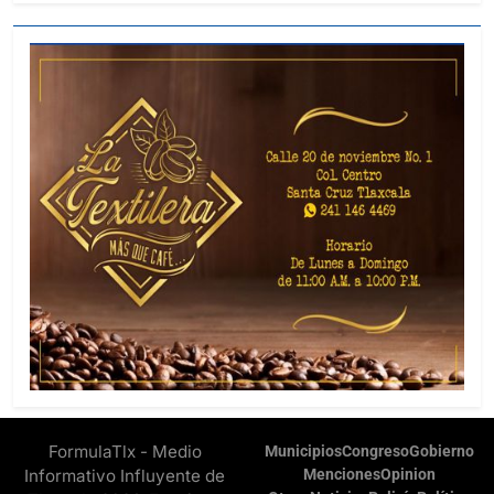
FormulaTlx - Medio
Municipios
Congreso
Gobierno
Informativo Influyente de
Menciones
Opinion