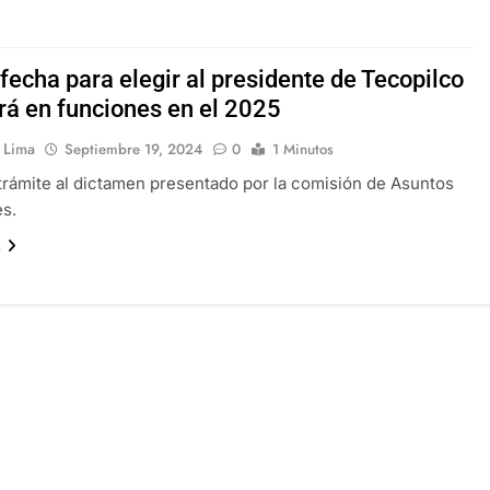
 asesinado durante una transmisión en vido en Sinaloa
tbolista muere tras ser alcanzado por un rayo durante un parti
fecha para elegir al presidente de Tecopilco
ará en funciones en el 2025
n Lima
Septiembre 19, 2024
0
1 Minutos
 trámite al dictamen presentado por la comisión de Asuntos
es.
x