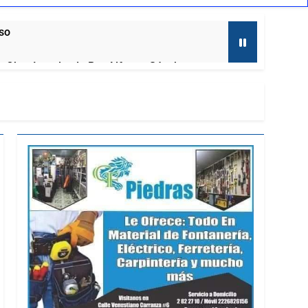
aso
al, Obra Impulsada Por Alfonso Sánchez
to
laxcala
ernadora a la prensa
mira