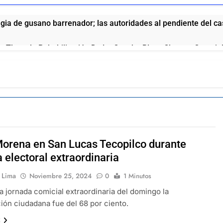
ia de gusano barrenador; las autoridades al pendiente del c
e Tlaxcala Rehabilitación De La Cancha Blas «Charro» Carvaj
o de San Pablo del Monte a la Feria de la Salud este 8 de agos
no fortalece a Ana Lilia Rivera frente a la guerra sucia
l Ite Deja Sin Materia La Queja Contra Homero Meneses: Prd T
orena en San Lucas Tecopilco durante
ue se la come doblada”: así pide disculpas el chalán de la gob
 electoral extraordinaria
n Lima
Noviembre 25, 2024
0
1 Minutos
aría vinculada al crimen organizado y la DEA ya la tiene en la 
a jornada comicial extraordinaria del domingo la
ción ciudadana fue del 68 por ciento.
ola anuncia el aumento a sus productos en México
x