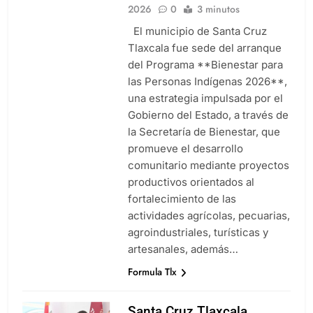
2026
0
3 minutos
Agosto 7, 2026
Ganadero se contagia de gusano
El municipio de Santa Cruz
barrenador; las autoridades al
Tlaxcala fue sede del arranque
pendiente del caso
Agosto 6, 2026
del Programa **Bienestar para
Inaugura Alcalde De Tlaxcala
las Personas Indígenas 2026**,
Rehabilitación De La Cancha Blas
«Charro» Carvajal, Obra Impulsada
una estrategia impulsada por el
Agosto 6, 2026
Por Alfonso Sánchez García
Gobierno del Estado, a través de
Invita Ayuntamiento de San Pablo
del Monte a la Feria de la Salud
la Secretaría de Bienestar, que
este 8 de agosto
Agosto 6, 2026
promueve el desarrollo
comunitario mediante proyectos
productivos orientados al
fortalecimiento de las
actividades agrícolas, pecuarias,
agroindustriales, turísticas y
artesanales, además…
Formula Tlx
Santa Cruz Tlaxcala