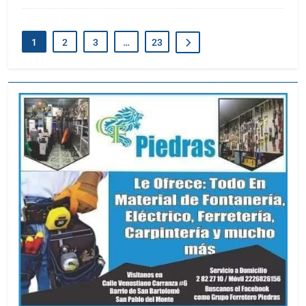
1
2
3
…
23