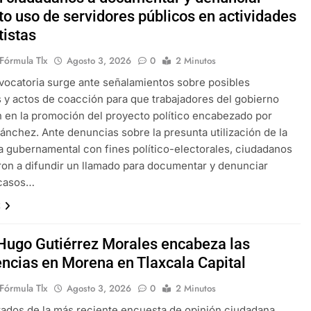
to uso de servidores públicos en actividades
tistas
Fórmula Tlx
Agosto 3, 2026
0
2 Minutos
ocatoria surge ante señalamientos sobre posibles
 y actos de coacción para que trabajadores del gobierno
n en la promoción del proyecto político encabezado por
ánchez. Ante denuncias sobre la presunta utilización de la
a gubernamental con fines político-electorales, ciudadanos
n a difundir un llamado para documentar y denunciar
 casos…
x
 Hugo Gutiérrez Morales encabeza las
encias en Morena en Tlaxcala Capital
Fórmula Tlx
Agosto 3, 2026
0
2 Minutos
tados de la más reciente encuesta de opinión ciudadana