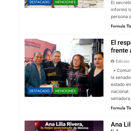
DESTACADO
MENCIONES
El secret
César Gastélum es
informó l
Agosto 6, 2026
persona 
En Tailandia un fu
Formula Tl
Agosto 6, 2026
El resp
frente 
Edición 
• Comuni
la senado
estado en
DESTACADO
MENCIONES
nacional.
senadora 
Formula Tl
Ana Li