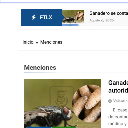
Ganadero se contag
FTLX
Agosto 6, 2026
INAUGURA ALCALDE
ALFONSO SÁNCHEZ
Agosto 6, 2026
Inicio
Menciones
Invita Ayuntamient
Agosto 6, 2026
El respaldo ciudada
Menciones
Agosto 6, 2026
EL TORTUGUISMO 
Ganade
Agosto 6, 2026
“Mira este se ve q
autori
Agosto 6, 2026
Valenti
Lorena Cuéllar est
El caso 
Agosto 6, 2026
de contac
Nuevamente Coca-C
médica y
Agosto 6, 2026