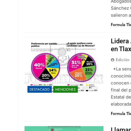
Abogados 
Sánchez G
salieron 
Formula Tl
Lidera
en Tla
Edición 
*La senad
conocimie
conocen e
DESTACADO
MENCIONES
final del
Estatal d
elaborad
Formula Tl
Llaman