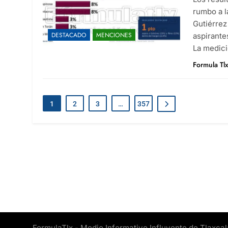
rumbo a l
Gutiérrez
DESTACADO
MENCIONES
aspirante
La medici
Formula Tl
1
2
3
…
357
FormulaTlx - Medio Informativo Influyente de Tlaxcal