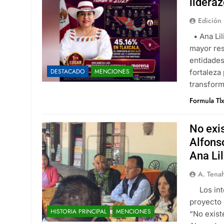
lidera
Edición 
• Ana Lil
mayor res
entidades
DESTACADO
MENCIONES
fortaleza
transfor
Formula Tl
No exi
Alfons
Ana Li
A. Tena
Los integ
proyecto 
HISTORIA PRINCIPAL
MENCIONES
“No exist