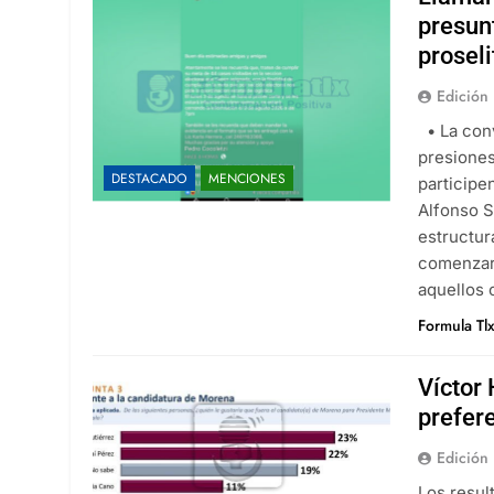
presun
proseli
Edición 
• La conv
presiones
DESTACADO
MENCIONES
participe
Alfonso S
estructur
comenzaro
aquellos
Formula Tl
Víctor
prefer
Edición 
Los resul