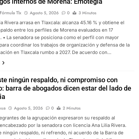
zgos internos de Morena: Emotegia
Fórmula Tlx
Agosto 5, 2026
0
3 Minutos
ia Rivera arrasa en Tlaxcala: alcanza 45.16 % y obtiene el
paldo entre los perfiles de Morena evaluados en 17
. • La senadora se posiciona como el perfil con mayor
 para coordinar los trabajos de organización y defensa de la
mación en Tlaxcala rumbo a 2027. De acuerdo con…
x
ste ningún respaldo, ni compromiso con
o: barra de abogados dicen estar del lado de
lia
hua
Agosto 5, 2026
0
2 Minutos
rantes de la agrupación expresaron su respaldo al
encabezado por la senadora con licencia Ana Lilia Rivera.
e ningún respaldo, ni refrendo, ni acuerdo de la Barra de