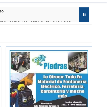
aso
RRO» CARVAJAL, OBRA IMPULSADA POR
to
ENESES: PRD TLAXCALA
ernadora a la prensa
mira