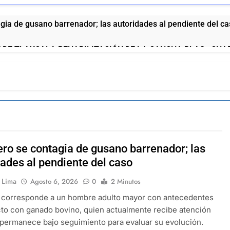
ia de gusano barrenador; las autoridades al pendiente del c
 DE TLAXCALA REHABILITACIÓN DE LA CANCHA BLAS «CHA
 GARCÍA
o de San Pablo del Monte a la Feria de la Salud este 8 de agos
no fortalece a Ana Lilia Rivera frente a la guerra sucia
DEL ITE DEJA SIN MATERIA LA QUEJA CONTRA HOMERO M
ro se contagia de gusano barrenador; las
ue se la come doblada”: así pide disculpas el chalán de la gob
dades al pendiente del caso
n Lima
Agosto 6, 2026
0
2 Minutos
aría vinculada al crimen organizado y la DEA ya la tiene en la 
corresponde a un hombre adulto mayor con antecedentes
to con ganado bovino, quien actualmente recibe atención
ola anuncia el aumento a sus productos en México
 permanece bajo seguimiento para evaluar su evolución.