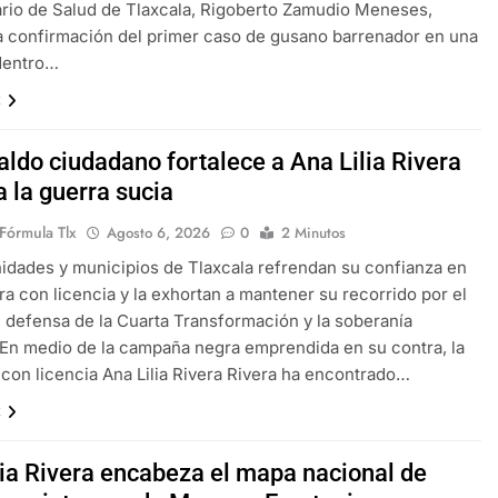
ario de Salud de Tlaxcala, Rigoberto Zamudio Meneses,
 asesinado durante una transmisión en vido en Sinaloa
a confirmación del primer caso de gusano barrenador en una
dentro…
tbolista muere tras ser alcanzado por un rayo durante un parti
x
aldo ciudadano fortalece a Ana Lilia Rivera
a la guerra sucia
Fórmula Tlx
Agosto 6, 2026
0
2 Minutos
dades y municipios de Tlaxcala refrendan su confianza en
ra con licencia y la exhortan a mantener su recorrido por el
 defensa de la Cuarta Transformación y la soberanía
 En medio de la campaña negra emprendida en su contra, la
con licencia Ana Lilia Rivera Rivera ha encontrado…
x
lia Rivera encabeza el mapa nacional de