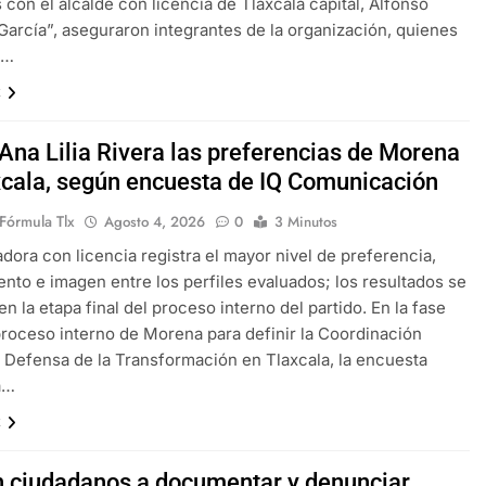
con el alcalde con licencia de Tlaxcala capital, Alfonso
arcía”, aseguraron integrantes de la organización, quienes
a…
x
 Ana Lilia Rivera las preferencias de Morena
xcala, según encuesta de IQ Comunicación
Fórmula Tlx
Agosto 4, 2026
0
3 Minutos
ora con licencia registra el mayor nivel de preferencia,
nto e imagen entre los perfiles evaluados; los resultados se
n la etapa final del proceso interno del partido. En la fase
 proceso interno de Morena para definir la Coordinación
e Defensa de la Transformación en Tlaxcala, la encuesta
a…
x
 ciudadanos a documentar y denunciar