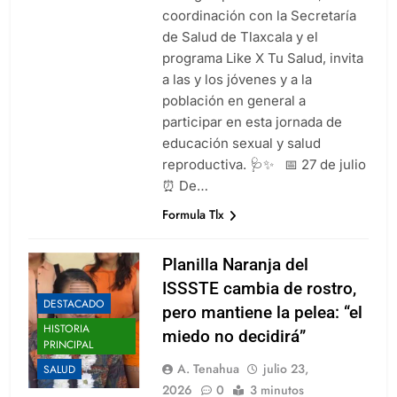
coordinación con la Secretaría
de Salud de Tlaxcala y el
programa Like X Tu Salud, invita
a las y los jóvenes y a la
población en general a
participar en esta jornada de
educación sexual y salud
reproductiva. 🩺✨ 📅 27 de julio
⏰ De…
Formula Tlx
Planilla Naranja del
ISSSTE cambia de rostro,
DESTACADO
pero mantiene la pelea: “el
HISTORIA
miedo no decidirá”
PRINCIPAL
A. Tenahua
julio 23,
SALUD
2026
0
3 minutos