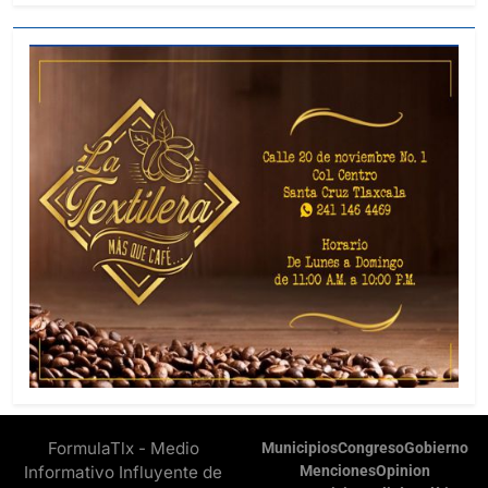
FormulaTlx - Medio
Municipios
Congreso
Gobierno
Informativo Influyente de
Menciones
Opinion