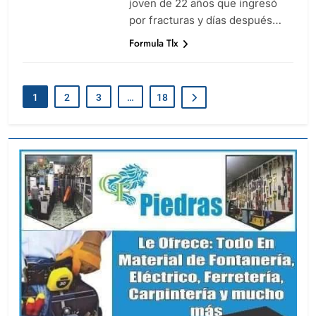
joven de 22 años que ingresó
por fracturas y días después…
Formula Tlx
1
2
3
…
18