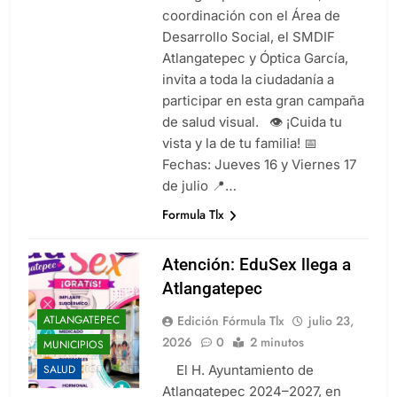
coordinación con el Área de
Desarrollo Social, el SMDIF
Atlangatepec y Óptica García,
invita a toda la ciudadanía a
participar en esta gran campaña
de salud visual. 👁️ ¡Cuida tu
vista y la de tu familia! 📅
Fechas: Jueves 16 y Viernes 17
de julio 📍…
Formula Tlx
Atención: EduSex llega a
Atlangatepec
Edición Fórmula Tlx
julio 23,
ATLANGATEPEC
2026
0
2 minutos
MUNICIPIOS
El H. Ayuntamiento de
SALUD
Atlangatepec 2024–2027, en