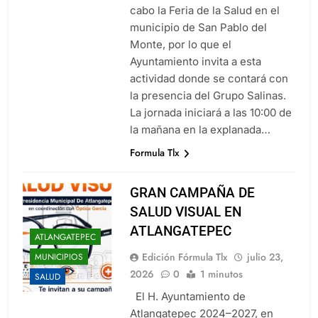
tiene en la mira
Agosto 6, 2026
cabo la Feria de la Salud en el
Nuevamente Coca-Cola anuncia el
municipio de San Pablo del
aumento a sus productos en
Monte, por lo que el
México
Agosto 6, 2026
Ayuntamiento invita a esta
César Gastélum es asesinado
actividad donde se contará con
durante una transmisión en vido
la presencia del Grupo Salinas.
en Sinaloa
Agosto 6, 2026
La jornada iniciará a las 10:00 de
En Tailandia un futbolista muere
la mañana en la explanada…
tras ser alcanzado por un rayo
durante un partido
Agosto 6, 2026
Formula Tlx
GRAN CAMPAÑA DE
SALUD VISUAL EN
ATLANGATEPEC
ATLANGATEPEC
Edición Fórmula Tlx
julio 23,
MUNICIPIOS
2026
0
1 minutos
SALUD
El H. Ayuntamiento de
Atlangatepec 2024–2027, en