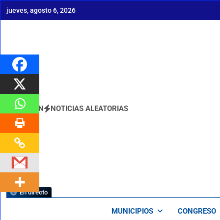
Saltar
jueves, agosto 6, 2026
al
contenido
BOLETÍN
NOTICIAS ALEATORIAS
En directo
MUNICIPIOS
CONGRESO