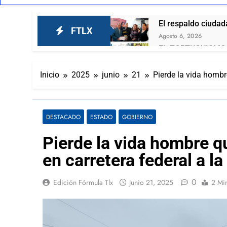
El respaldo ciudada
FTLX
Agosto 6, 2026
EL TORTUGUISMO 
Agosto 6, 2026
“Mira este se ve q
Inicio
2025
junio
21
Pierde la vida hombr
Agosto 6, 2026
Lorena Cuéllar est
Agosto 6, 2026
DESTACADO
ESTADO
GOBIERNO
Nuevamente Coca-C
Pierde la vida hombre 
Agosto 6, 2026
César Gastélum es
en carretera federal a la
Agosto 6, 2026
En Tailandia un fu
0
Edición Fórmula Tlx
Junio 21, 2025
2 Mi
Agosto 6, 2026
Aprueban desafuer
Agosto 6, 2026
Secretaría de Seguridad y Fis