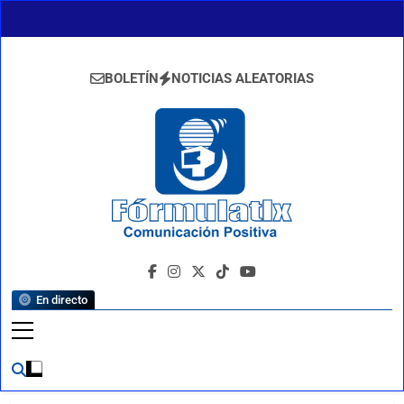
Saltar
al
contenido
BOLETÍN
NOTICIAS ALEATORIAS
FormulaTlx
Comunicación Positiva
En directo