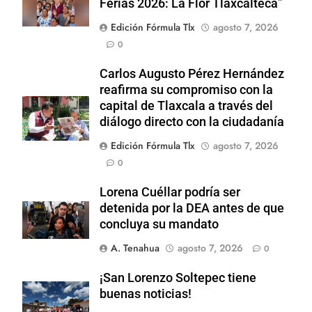
Ferias 2026: La Flor Tlaxcalteca”
Edición Fórmula Tlx
agosto 7, 2026
0
Carlos Augusto Pérez Hernández
reafirma su compromiso con la
capital de Tlaxcala a través del
diálogo directo con la ciudadanía
Edición Fórmula Tlx
agosto 7, 2026
0
Lorena Cuéllar podría ser
detenida por la DEA antes de que
concluya su mandato
A. Tenahua
agosto 7, 2026
0
¡San Lorenzo Soltepec tiene
buenas noticias!