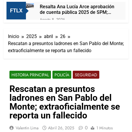
Resalta Ana Lucía Arce aprobación
FTLX
de cuenta pública 2025 de SPM;
observaciones serán subsanadas
Agosto 8, 2026
Arturo Lucio Salas se olvida de OFS
y se convierte en foca aplaudidora
Inicio
2025
abril
26
de Alfonso Sánchez
Agosto 8, 2026
Rescatan a presuntos ladrones en San Pablo del Monte;
Joven mujer muere prensada tras
extraoficialmente se reporta un fallecido
brutal choque en la Apizaco-
Tlaxco
Agosto 7, 2026
Presentan A Las Candidatas A
Reinas De “Tlaxcala, La Feria De
HISTORIA PRINCIPAL
POLICÍA
SEGURIDAD
Ferias 2026: La Flor Tlaxcalteca”
Agosto 7, 2026
Carlos Augusto Pérez Hernández
Rescatan a presuntos
reafirma su compromiso con la
ladrones en San Pablo del
capital de Tlaxcala a través del
Agosto 7, 2026
diálogo directo con la ciudadanía
Lorena Cuéllar podría ser detenida
Monte; extraoficialmente se
por la DEA antes de que concluya
reporta un fallecido
su mandato
Agosto 7, 2026
¡San Lorenzo Soltepec tiene
0
Valentin Lima
Abril 26, 2025
1 Minutos
buenas noticias!