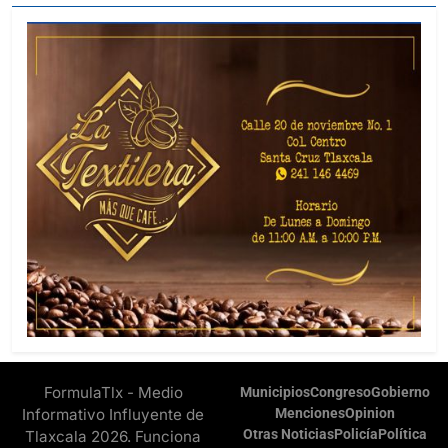
FormulaTlx - Medio
Municipios
Congreso
Gobierno
Informativo Influyente de
Menciones
Opinion
Otras Noticias
Policía
Política
Tlaxcala 2026. Funciona