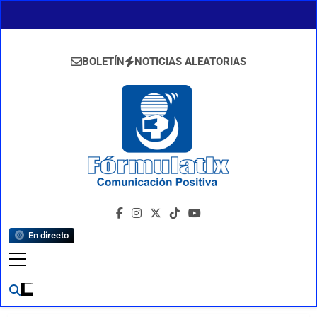
Saltar
al
contenido
BOLETÍN
NOTICIAS ALEATORIAS
FormulaTlx
Comunicación Positiva
En directo