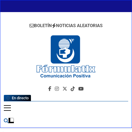
Saltar
al
contenido
BOLETÍN
NOTICIAS ALEATORIAS
FormulaTlx
Comunicación Positiva
En directo