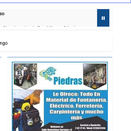
aso
al, Obra Impulsada Por Alfonso Sánchez
ingo
to
laxcala
ernadora a la prensa
mira