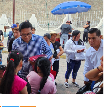
 asesinado durante una transmisión en vido en Sinaloa
tbolista muere tras ser alcanzado por un rayo durante un parti