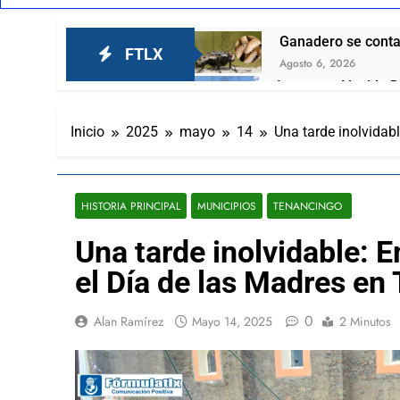
Ganadero se contag
FTLX
Agosto 6, 2026
Inaugura Alcalde D
García
Agosto 6, 2026
Inicio
2025
mayo
14
Una tarde inolvidab
Invita Ayuntamient
Agosto 6, 2026
El respaldo ciudada
HISTORIA PRINCIPAL
MUNICIPIOS
TENANCINGO
Agosto 6, 2026
El Tortuguismo De
Una tarde inolvidable: 
Agosto 6, 2026
el Día de las Madres en
“Mira este se ve q
Agosto 6, 2026
0
Alan Ramírez
Mayo 14, 2025
2 Minutos
Lorena Cuéllar est
Agosto 6, 2026
Nuevamente Coca-C
Agosto 6, 2026