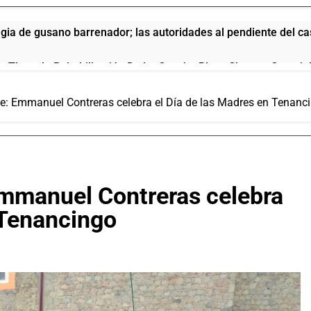
ia de gusano barrenador; las autoridades al pendiente del c
e Tlaxcala Rehabilitación De La Cancha Blas «Charro» Carvaj
le: Emmanuel Contreras celebra el Día de las Madres en Tenanc
o de San Pablo del Monte a la Feria de la Salud este 8 de agos
no fortalece a Ana Lilia Rivera frente a la guerra sucia
l Ite Deja Sin Materia La Queja Contra Homero Meneses: Prd T
Emmanuel Contreras celebra
 Tenancingo
ue se la come doblada”: así pide disculpas el chalán de la gob
aría vinculada al crimen organizado y la DEA ya la tiene en la 
ola anuncia el aumento a sus productos en México