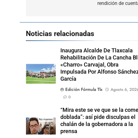
entradas
rendición de cuent
Noticias relacionadas
Inaugura Alcalde De Tlaxcala
Rehabilitación De La Cancha B
«Charro» Carvajal, Obra
Impulsada Por Alfonso Sánche
García
Edición Fórmula Tlx
Agosto 6, 202
0
“Mira este se ve que se la com
doblada”: así pide disculpas el
chalán de la gobernadora a la
prensa