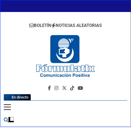
Saltar
al
contenido
BOLETÍN
NOTICIAS ALEATORIAS
FormulaTlx
Comunicación Positiva
En directo