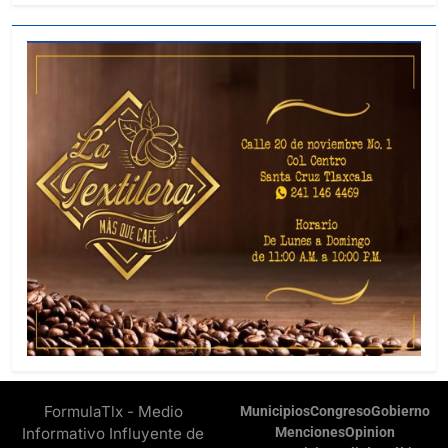
FormulaTlx - Medio
Municipios
Congreso
Gobierno
Informativo Influyente de
Menciones
Opinion