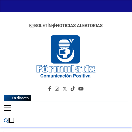
Saltar
al
contenido
BOLETÍN
NOTICIAS ALEATORIAS
FormulaTlx
Comunicación Positiva
En directo