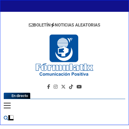
Saltar
al
contenido
BOLETÍN
NOTICIAS ALEATORIAS
FormulaTlx
Comunicación Positiva
En directo