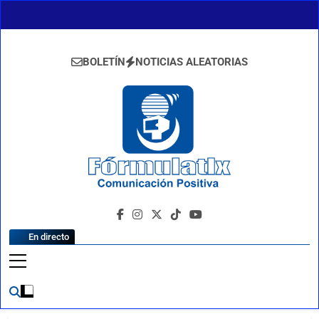
Saltar
al
contenido
BOLETÍN
NOTICIAS ALEATORIAS
FormulaTlx
Comunicación Positiva
En directo