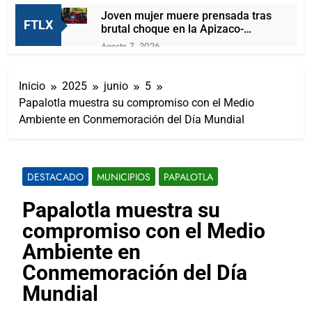
Joven mujer muere prensada tras
FTLX
brutal choque en la Apizaco-
Tlaxco
Agosto 7, 2026
Presentan A Las Candidatas A
Reinas De “Tlaxcala, La Feria De
Inicio
2025
junio
5
Ferias 2026: La Flor Tlaxcalteca”
Agosto 7, 2026
Papalotla muestra su compromiso con el Medio
Carlos Augusto Pérez Hernández
Ambiente en Conmemoración del Día Mundial
reafirma su compromiso con la
capital de Tlaxcala a través del
Agosto 7, 2026
diálogo directo con la ciudadanía
Lorena Cuéllar podría ser detenida
por la DEA antes de que concluya
DESTACADO
MUNICIPIOS
PAPALOTLA
su mandato
Agosto 7, 2026
¡San Lorenzo Soltepec tiene
Papalotla muestra su
buenas noticias!
compromiso con el Medio
Agosto 7, 2026
Ganadero se contagia de gusano
Ambiente en
barrenador; las autoridades al
Conmemoración del Día
pendiente del caso
Agosto 6, 2026
Mundial
Inaugura Alcalde De Tlaxcala
Rehabilitación De La Cancha Blas