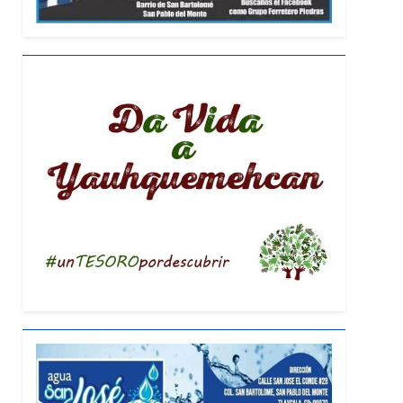
al, Obra Impulsada Por Alfonso Sánchez
to