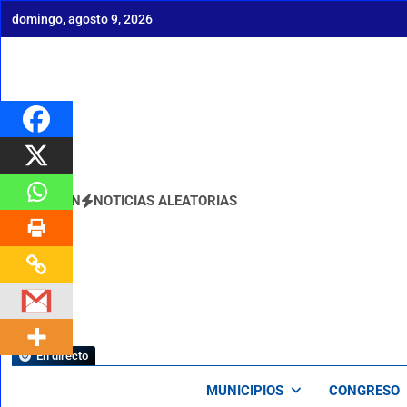
Saltar
domingo, agosto 9, 2026
al
contenido
BOLETÍN
NOTICIAS ALEATORIAS
En directo
MUNICIPIOS
CONGRESO