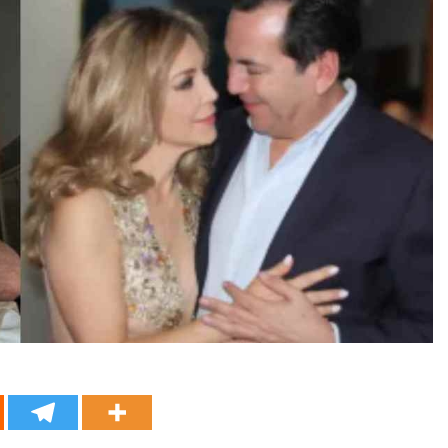
e Tlaxcala Rehabilitación De La Cancha Blas «Charro» Carvaj
o de San Pablo del Monte a la Feria de la Salud este 8 de agos