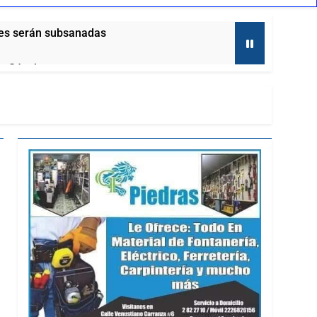
nes serán subsanadas
so Sánchez
lor Tlaxcalteca”
a a través del diálogo directo con la
o
aso