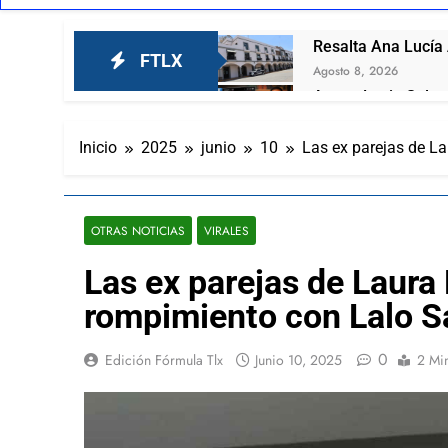
Resalta Ana Lucía
FTLX
Agosto 8, 2026
Arturo Lucio Salas
Agosto 8, 2026
Joven mujer muere
Inicio
2025
junio
10
Las ex parejas de La
Agosto 7, 2026
Presentan A Las Ca
Agosto 7, 2026
OTRAS NOTICIAS
VIRALES
Carlos Augusto Pér
ciudadanía
Las ex parejas de Laura 
Agosto 7, 2026
rompimiento con Lalo S
Lorena Cuéllar pod
Agosto 7, 2026
0
Edición Fórmula Tlx
Junio 10, 2025
2 Mi
¡San Lorenzo Solte
Agosto 7, 2026
Ganadero se contag
Agosto 6, 2026