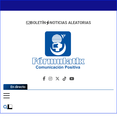
Saltar
al
contenido
BOLETÍN
NOTICIAS ALEATORIAS
FormulaTlx
Comunicación Positiva
En directo