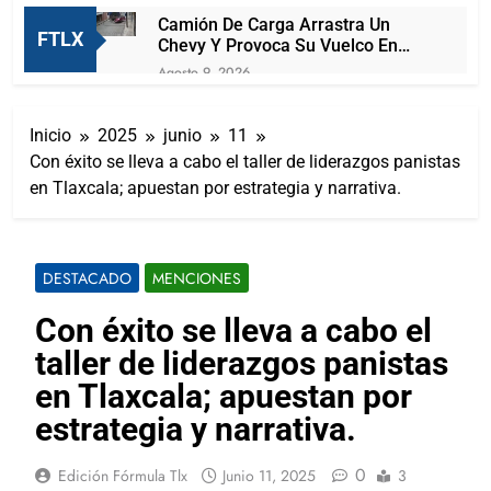
Camión De Carga Arrastra Un
FTLX
Chevy Y Provoca Su Vuelco En
Michoacán
Agosto 9, 2026
Surge Lady Paquete, se roba
celular de repartidor y llega la
Inicio
2025
junio
11
policía para detenerla
Agosto 9, 2026
Con éxito se lleva a cabo el taller de liderazgos panistas
Captan a vandalos pintando
en Tlaxcala; apuestan por estrategia y narrativa.
postes de alumbrado público en
Tlaxcala
Agosto 9, 2026
Pelea campal en la tradicional
carrera de las carcachas en
DESTACADO
MENCIONES
Huamantla
Agosto 9, 2026
Con las y los jóvenes defendemos
Con éxito se lleva a cabo el
la soberanía y construimos el futuro
taller de liderazgos panistas
de México: Ana Lilia Rivera
Agosto 9, 2026
Resalta Ana Lucía Arce aprobación
en Tlaxcala; apuestan por
de cuenta pública 2025 de SPM;
estrategia y narrativa.
observaciones serán subsanadas
Agosto 8, 2026
Arturo Lucio Salas se olvida de OFS
0
Edición Fórmula Tlx
Junio 11, 2025
3
y se convierte en foca aplaudidora