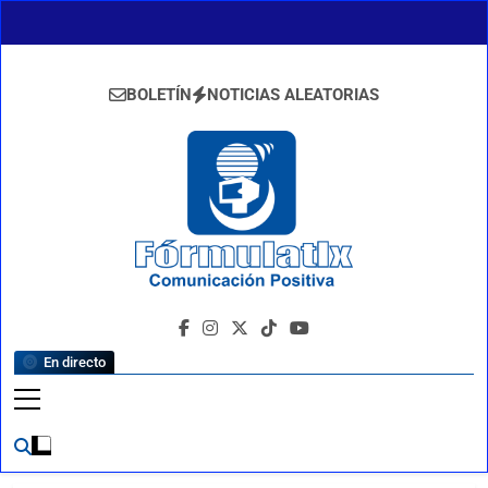
Saltar
al
contenido
BOLETÍN
NOTICIAS ALEATORIAS
FormulaTlx
Comunicación Positiva
En directo