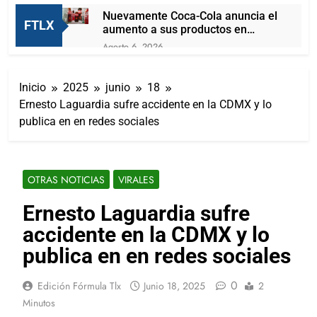
Nuevamente Coca-Cola anuncia el
FTLX
aumento a sus productos en
México
Agosto 6, 2026
César Gastélum es asesinado
durante una transmisión en vido
Inicio
2025
junio
18
en Sinaloa
Agosto 6, 2026
Ernesto Laguardia sufre accidente en la CDMX y lo
En Tailandia un futbolista muere
publica en en redes sociales
tras ser alcanzado por un rayo
durante un partido
Agosto 6, 2026
Aprueban desafuero contra alcalde
acusado por la muerte de la
OTRAS NOTICIAS
VIRALES
periodista Roxana Guzmán
Agosto 6, 2026
Secretaría de Seguridad y Fiscalía
Ernesto Laguardia sufre
destacan resultados contra la
accidente en la CDMX y lo
delincuencia; bajan delitos de alto
Agosto 5, 2026
impacto
Denuncian operación con servidores
publica en en redes sociales
públicos para favorecer a Alfonso
Sánchez en proceso interno de
Agosto 5, 2026
0
Edición Fórmula Tlx
Junio 18, 2025
2
Morena
Ana Lilia Rivera encabeza el mapa
Minutos
nacional de liderazgos internos de