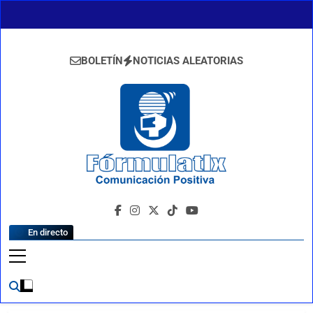
Saltar
al
contenido
BOLETÍN
NOTICIAS ALEATORIAS
FormulaTlx
Comunicación Positiva
En directo