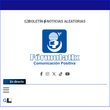
Saltar
al
contenido
BOLETÍN
NOTICIAS ALEATORIAS
FormulaTlx
Comunicación Positiva
En directo