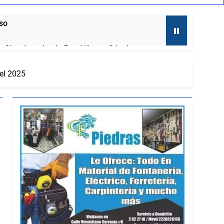
aso
al, Obra Impulsada Por Alfonso Sánchez
del 2025
to
laxcala
ernadora a la prensa
mira