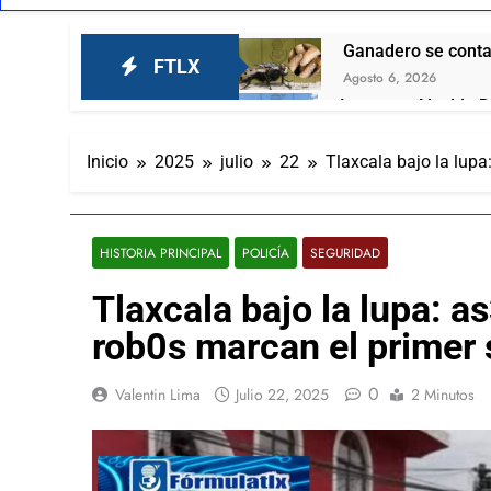
Ganadero se contag
FTLX
Agosto 6, 2026
Inaugura Alcalde D
García
Agosto 6, 2026
Inicio
2025
julio
22
Tlaxcala bajo la lup
Invita Ayuntamient
Agosto 6, 2026
El respaldo ciudada
HISTORIA PRINCIPAL
POLICÍA
SEGURIDAD
Agosto 6, 2026
El Tortuguismo De
Tlaxcala bajo la lupa: 
Agosto 6, 2026
rob0s marcan el primer
“Mira este se ve q
Agosto 6, 2026
0
Valentin Lima
Julio 22, 2025
2 Minutos
Lorena Cuéllar est
Agosto 6, 2026
Nuevamente Coca-C
Agosto 6, 2026