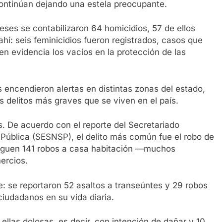
 continúan dejando una estela preocupante.
eses se contabilizaron 64 homicidios, 57 de ellos
hí: seis feminicidios fueron registrados, casos que
n evidencia los vacíos en la protección de las
 encendieron alertas en distintas zonas del estado,
 delitos más graves que se viven en el país.
. De acuerdo con el reporte del Secretariado
 Pública (SESNSP), el delito más común fue el robo de
iguen 141 robos a casa habitación —muchos
ercios.
te: se reportaron 52 asaltos a transeúntes y 29 robos
ciudadanos en su vida diaria.
llas dolosas, es decir, con intención de dañar y 10