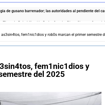
ia de gusano barrenador; las autoridades al pendiente del c
e Tlaxcala Rehabilitación De La Cancha Blas «Charro» Carvaj
a: as3sin4tos, fem1nic1dios y rob0s marcan el primer semestre 
o de San Pablo del Monte a la Feria de la Salud este 8 de agos
no fortalece a Ana Lilia Rivera frente a la guerra sucia
l Ite Deja Sin Materia La Queja Contra Homero Meneses: Prd T
as3sin4tos, fem1nic1dios y
 semestre del 2025
ue se la come doblada”: así pide disculpas el chalán de la gob
aría vinculada al crimen organizado y la DEA ya la tiene en la 
ola anuncia el aumento a sus productos en México