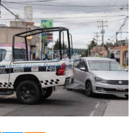
 asesinado durante una transmisión en vido en Sinaloa
tbolista muere tras ser alcanzado por un rayo durante un parti