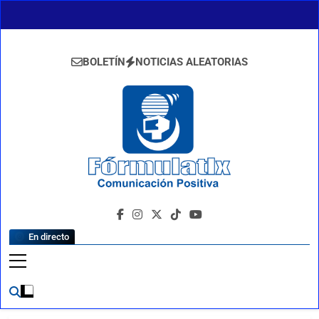
Saltar
al
contenido
BOLETÍN
NOTICIAS ALEATORIAS
FormulaTlx
Comunicación Positiva
En directo