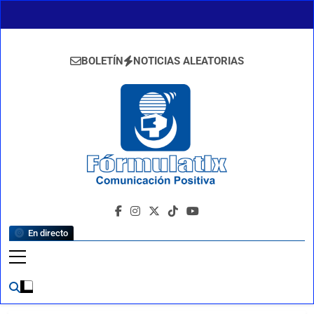
Saltar
al
contenido
BOLETÍN
NOTICIAS ALEATORIAS
FormulaTlx
Comunicación Positiva
En directo