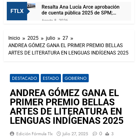
Resalta Ana Lucía Arce aprobación
FTLX
de cuenta pública 2025 de SPM;
observaciones serán subsanadas
Agosto 8, 2026
Arturo Lucio Salas se olvida de OFS
y se convierte en foca aplaudidora
Inicio
2025
julio
27
de Alfonso Sánchez
Agosto 8, 2026
ANDREA GÓMEZ GANA EL PRIMER PREMIO BELLAS
Joven mujer muere prensada tras
ARTES DE LITERATURA EN LENGUAS INDÍGENAS 2025
brutal choque en la Apizaco-
Tlaxco
Agosto 7, 2026
Presentan A Las Candidatas A
Reinas De “Tlaxcala, La Feria De
DESTACADO
ESTADO
GOBIERNO
Ferias 2026: La Flor Tlaxcalteca”
Agosto 7, 2026
Carlos Augusto Pérez Hernández
ANDREA GÓMEZ GANA EL
reafirma su compromiso con la
PRIMER PREMIO BELLAS
capital de Tlaxcala a través del
Agosto 7, 2026
diálogo directo con la ciudadanía
Lorena Cuéllar podría ser detenida
ARTES DE LITERATURA EN
por la DEA antes de que concluya
LENGUAS INDÍGENAS 2025
su mandato
Agosto 7, 2026
¡San Lorenzo Soltepec tiene
0
Edición Fórmula Tlx
Julio 27, 2025
3
buenas noticias!