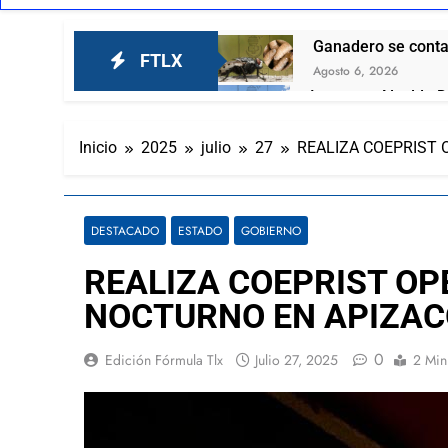
Ganadero se contag
FTLX
Agosto 6, 2026
Inaugura Alcalde D
García
Agosto 6, 2026
Inicio
2025
julio
27
REALIZA COEPRIST 
Invita Ayuntamient
Agosto 6, 2026
El respaldo ciudada
DESTACADO
ESTADO
GOBIERNO
Agosto 6, 2026
El Tortuguismo De
REALIZA COEPRIST OP
Agosto 6, 2026
NOCTURNO EN APIZAC
“Mira este se ve q
Agosto 6, 2026
0
Edición Fórmula Tlx
Julio 27, 2025
2 Min
Lorena Cuéllar est
Agosto 6, 2026
Nuevamente Coca-C
Agosto 6, 2026