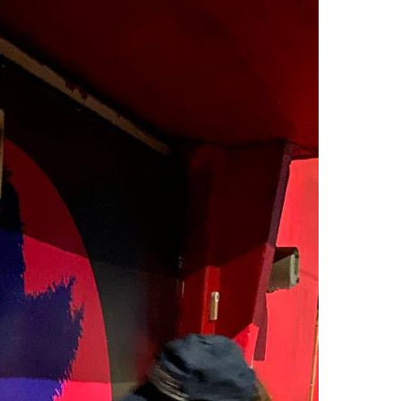
 asesinado durante una transmisión en vido en Sinaloa
tbolista muere tras ser alcanzado por un rayo durante un parti