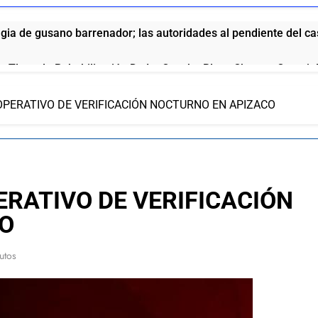
ia de gusano barrenador; las autoridades al pendiente del c
e Tlaxcala Rehabilitación De La Cancha Blas «Charro» Carvaj
OPERATIVO DE VERIFICACIÓN NOCTURNO EN APIZACO
o de San Pablo del Monte a la Feria de la Salud este 8 de agos
no fortalece a Ana Lilia Rivera frente a la guerra sucia
l Ite Deja Sin Materia La Queja Contra Homero Meneses: Prd T
ERATIVO DE VERIFICACIÓN
O
ue se la come doblada”: así pide disculpas el chalán de la gob
utos
aría vinculada al crimen organizado y la DEA ya la tiene en la 
ola anuncia el aumento a sus productos en México