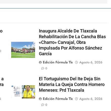
no
Inaugura Alcalde De Tlaxcala
Rehabilitación De La Cancha Blas
«Charro» Carvajal, Obra
Impulsada Por Alfonso Sánchez
0
García
Edición Fórmula Tlx
Agosto 6, 2026
0
 a
El Tortuguismo Del Ite Deja Sin
ra
Materia La Queja Contra Homero
Meneses: Prd Tlaxcala
Edición Fórmula Tlx
6
Agosto 6, 2026
0