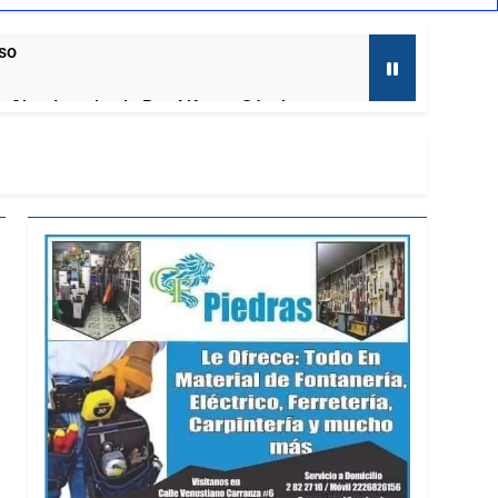
aso
al, Obra Impulsada Por Alfonso Sánchez
to
laxcala
ernadora a la prensa
mira