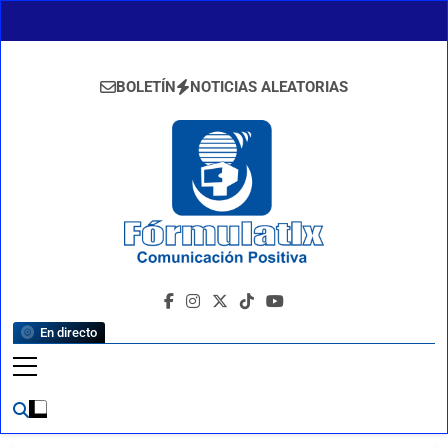
Saltar
al
contenido
BOLETÍN
NOTICIAS ALEATORIAS
FormulaTlx
Comunicación Positiva
En directo