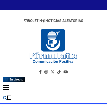
Saltar
al
contenido
BOLETÍN
NOTICIAS ALEATORIAS
FormulaTlx
Comunicación Positiva
En directo