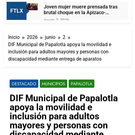
Joven mujer muere prensada tras
FTLX
brutal choque en la Apizaco-
Tlaxco
Agosto 7, 2026
Presentan A Las Candidatas A
Reinas De “Tlaxcala, La Feria De
Inicio
2026
junio
2
Ferias 2026: La Flor Tlaxcalteca”
Agosto 7, 2026
DIF Municipal de Papalotla apoya la movilidad e
Carlos Augusto Pérez Hernández
inclusión para adultos mayores y personas con
reafirma su compromiso con la
capital de Tlaxcala a través del
discapacidad mediante entrega de aparatos
Agosto 7, 2026
diálogo directo con la ciudadanía
Lorena Cuéllar podría ser detenida
por la DEA antes de que concluya
su mandato
Agosto 7, 2026
DESTACADO
MUNICIPIOS
PAPALOTLA
¡San Lorenzo Soltepec tiene
buenas noticias!
DIF Municipal de Papalotla
Agosto 7, 2026
apoya la movilidad e
Ganadero se contagia de gusano
barrenador; las autoridades al
inclusión para adultos
pendiente del caso
Agosto 6, 2026
mayores y personas con
Inaugura Alcalde De Tlaxcala
discapacidad mediante
Rehabilitación De La Cancha Blas