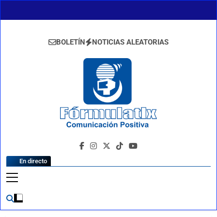
Saltar
al
contenido
BOLETÍN
NOTICIAS ALEATORIAS
FormulaTlx
Comunicación Positiva
En directo