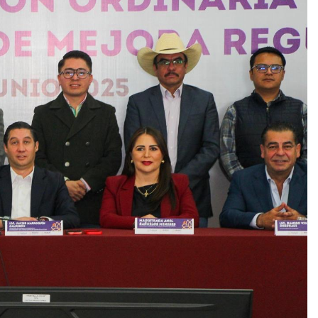
 asesinado durante una transmisión en vido en Sinaloa
tbolista muere tras ser alcanzado por un rayo durante un parti