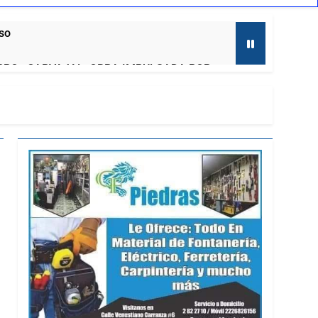
aso
RRO» CARVAJAL, OBRA IMPULSADA POR
to
ENESES: PRD TLAXCALA
ernadora a la prensa
mira