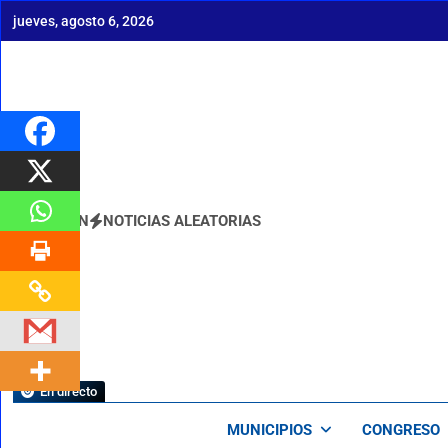
Saltar
jueves, agosto 6, 2026
al
contenido
BOLETÍN
NOTICIAS ALEATORIAS
En directo
MUNICIPIOS
CONGRESO