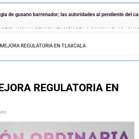
ia de gusano barrenador; las autoridades al pendiente del c
 DE TLAXCALA REHABILITACIÓN DE LA CANCHA BLAS «CHA
 GARCÍA
 MEJORA REGULATORIA EN TLAXCALA
o de San Pablo del Monte a la Feria de la Salud este 8 de agos
no fortalece a Ana Lilia Rivera frente a la guerra sucia
DEL ITE DEJA SIN MATERIA LA QUEJA CONTRA HOMERO M
EJORA REGULATORIA EN
ue se la come doblada”: así pide disculpas el chalán de la gob
utos
aría vinculada al crimen organizado y la DEA ya la tiene en la 
ola anuncia el aumento a sus productos en México