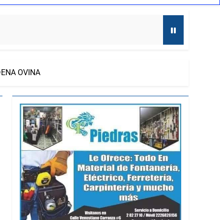
a
DENA OVINA
 Ana Lilia Rivera
nes serán subsanadas
so Sánchez
lor Tlaxcalteca”