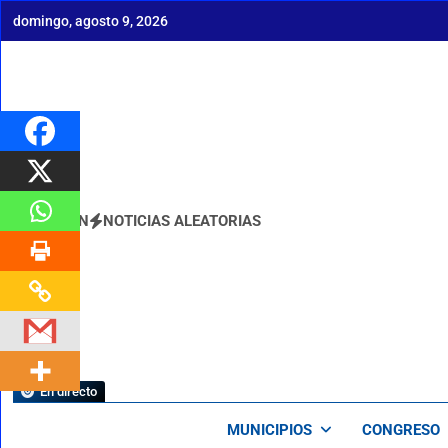
Saltar
domingo, agosto 9, 2026
al
contenido
BOLETÍN
NOTICIAS ALEATORIAS
En directo
MUNICIPIOS
CONGRESO