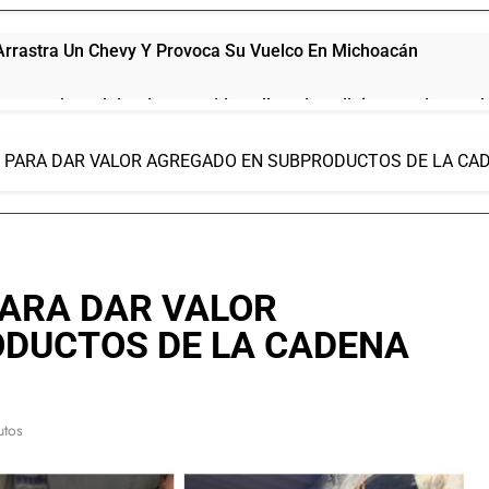
rrastra Un Chevy Y Provoca Su Vuelco En Michoacán
 se roba celular de repartidor y llega la policía para detenerl
 pintando postes de alumbrado público en Tlaxcala
R PARA DAR VALOR AGREGADO EN SUBPRODUCTOS DE LA CA
 tradicional carrera de las carcachas en Huamantla
nes defendemos la soberanía y construimos el futuro de México:
PARA DAR VALOR
 Arce aprobación de cuenta pública 2025 de SPM; observacio
DUCTOS DE LA CADENA
 se olvida de OFS y se convierte en foca aplaudidora de Alfon
utos
 prensada tras brutal choque en la Apizaco-Tlaxco
ndidatas A Reinas De “Tlaxcala, La Feria De Ferias 2026: La F