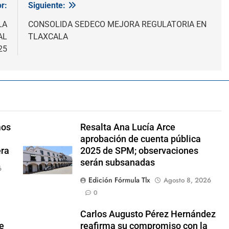
r:
Siguiente:
LA
CONSOLIDA SEDECO MEJORA REGULATORIA EN
AL
TLAXCALA
25
mos
Resalta Ana Lucía Arce
aprobación de cuenta pública
era
2025 de SPM; observaciones
serán subsanadas
6
Edición Fórmula Tlx
Agosto 8, 2026
0
Carlos Augusto Pérez Hernández
De
reafirma su compromiso con la