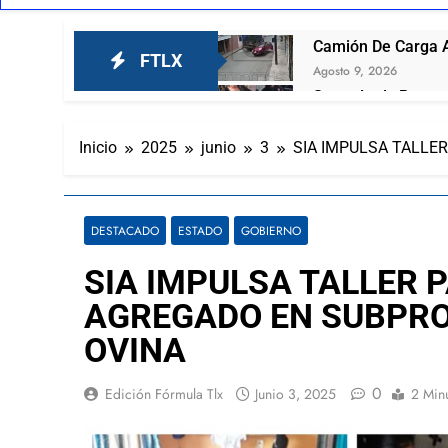
Camión De Carga A
FTLX
Agosto 9, 2026
Surge Lady Paquete,
Agosto 9, 2026
Captan a vandalos
Inicio
2025
junio
3
SIA IMPULSA TALLE
Agosto 9, 2026
Pelea campal en la
Agosto 9, 2026
DESTACADO
ESTADO
GOBIERNO
Con las y los jóve
SIA IMPULSA TALLER 
Agosto 9, 2026
Resalta Ana Lucía
AGREGADO EN SUBPRO
Agosto 8, 2026
OVINA
Arturo Lucio Salas
Agosto 8, 2026
0
Edición Fórmula Tlx
Junio 3, 2025
2 Min
Joven mujer muere
Agosto 7, 2026
Presentan A Las Ca