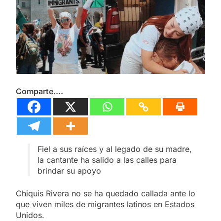
«Charro» Carvajal, Obra Impulsada
Agosto 6, 2026
Por Alfonso Sánchez García
Invita Ayuntamiento de San Pablo
del Monte a la Feria de la Salud
este 8 de agosto
Agosto 6, 2026
El respaldo ciudadano fortalece a
Ana Lilia Rivera frente a la guerra
sucia
Agosto 6, 2026
El Tortuguismo Del Ite Deja Sin
Comparte....
Materia La Queja Contra Homero
Meneses: Prd Tlaxcala
Agosto 6, 2026
Fiel a sus raíces y al legado de su madre,
la cantante ha salido a las calles para
brindar su apoyo
Chiquis Rivera no se ha quedado callada ante lo
que viven miles de migrantes latinos en Estados
Unidos.