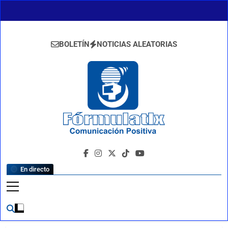
Saltar
al
contenido
BOLETÍN
NOTICIAS ALEATORIAS
FormulaTlx
Comunicación Positiva
En directo