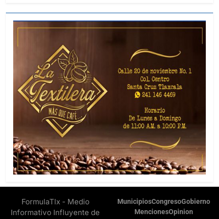
FormulaTlx - Medio
Municipios
Congreso
Gobierno
Informativo Influyente de
Menciones
Opinion