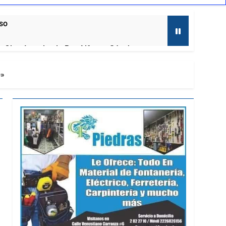
aso
al, Obra Impulsada Por Alfonso Sánchez
o»
to
laxcala
ernadora a la prensa
mira