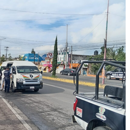
 asesinado durante una transmisión en vido en Sinaloa
tbolista muere tras ser alcanzado por un rayo durante un parti