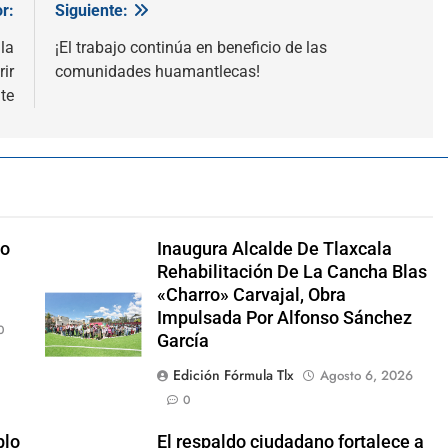
r:
Siguiente:
la
¡El trabajo continúa en beneficio de las
ir
comunidades huamantlecas!
te
no
Inaugura Alcalde De Tlaxcala
Rehabilitación De La Cancha Blas
«Charro» Carvajal, Obra
Impulsada Por Alfonso Sánchez
0
García
Edición Fórmula Tlx
Agosto 6, 2026
0
blo
El respaldo ciudadano fortalece a