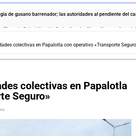
ia de gusano barrenador; las autoridades al pendiente del c
e Tlaxcala Rehabilitación De La Cancha Blas «Charro» Carvaj
ades colectivas en Papalotla con operativo «Transporte Segur
o de San Pablo del Monte a la Feria de la Salud este 8 de agos
no fortalece a Ana Lilia Rivera frente a la guerra sucia
l Ite Deja Sin Materia La Queja Contra Homero Meneses: Prd T
des colectivas en Papalotla
rte Seguro»
ue se la come doblada”: así pide disculpas el chalán de la gob
tos
aría vinculada al crimen organizado y la DEA ya la tiene en la 
ola anuncia el aumento a sus productos en México