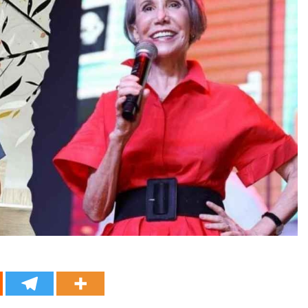
 tradicional rapiña mexicana, ahora en la Autopista México–T