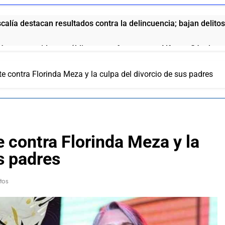
calía destacan resultados contra la delincuencia; bajan delitos
ón con servidores públicos para favorecer a Alfonso Sánchez
ncabeza el mapa nacional de liderazgos internos de Morena: 
te contra Florinda Meza y la culpa del divorcio de sus padres
espaldo, ni compromiso con Alfonso: barra de abogados dicen e
 Arce que Bachillerato Margarita Maza se ubicará en Tlaltepa
e contra Florinda Meza y la
 se dice y lo que se hace, una vez más la gobernadora volvió a
s padres
ridad y Fiscalía destacan resultados contra la delincuencia; ba
tos
eprist a político migajero: Steve deja el trabajo y se va de foca
ente a Alfonso Sánchez y confirma que sí se reunieron en pri