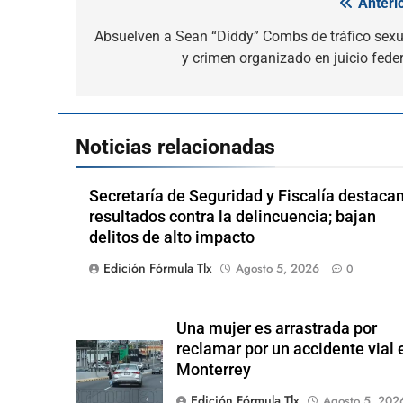
Anterio
Navegación
de
Absuelven a Sean “Diddy” Combs de tráfico sexu
y crimen organizado en juicio feder
entradas
Noticias relacionadas
Secretaría de Seguridad y Fiscalía destaca
resultados contra la delincuencia; bajan
delitos de alto impacto
Edición Fórmula Tlx
Agosto 5, 2026
0
Una mujer es arrastrada por
reclamar por un accidente vial 
Monterrey
Edición Fórmula Tlx
Agosto 5, 202