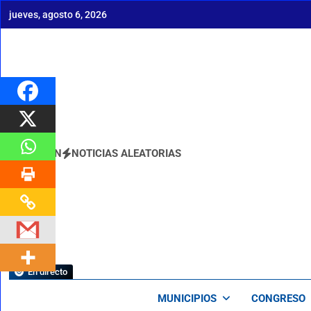
Saltar
jueves, agosto 6, 2026
al
contenido
BOLETÍN
NOTICIAS ALEATORIAS
En directo
MUNICIPIOS
CONGRESO