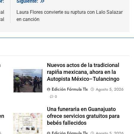
r:
Siguiente:
al
Laura Flores convierte su ruptura con Lalo Salazar
al
en canción
n
Nuevos actos de la tradicional
rapiña mexicana, ahora en la
Autopista México–Tulancingo
Edición Fórmula Tlx
Agosto 5, 2026
0
Una funeraria en Guanajuato
en
ofrece servicios gratuitos para
bebés fallecidos
Edición Fórmula Tlx
6
Agosto 5, 2026