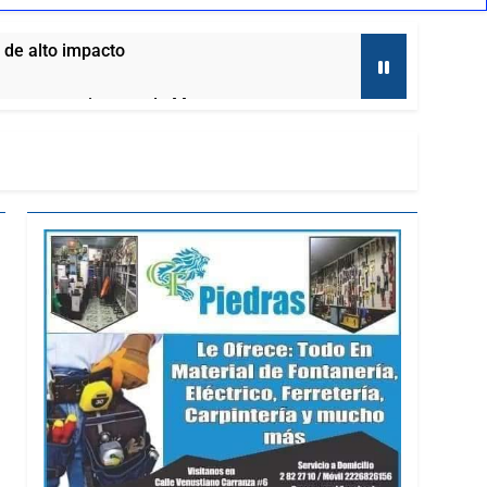
 de alto impacto
 en proceso interno de Morena
Emotegia
star del lado de Ana Lilia
ngo
 caer en su propia trampa
jan delitos de alto impacto
 aplaudidora
vado