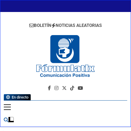
Saltar
al
contenido
BOLETÍN
NOTICIAS ALEATORIAS
FormulaTlx
Comunicación Positiva
En directo