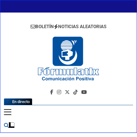
Saltar
al
contenido
BOLETÍN
NOTICIAS ALEATORIAS
FormulaTlx
Comunicación Positiva
En directo