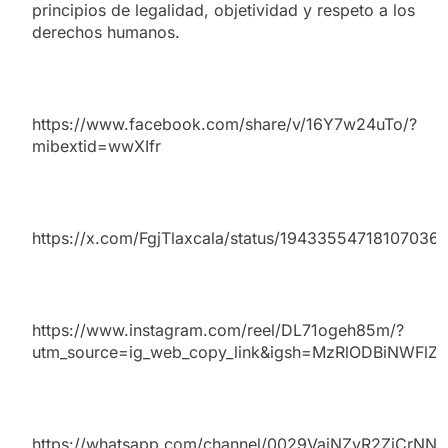
principios de legalidad, objetividad y respeto a los
derechos humanos.
https://www.facebook.com/share/v/16Y7w24uTo/?
mibextid=wwXIfr
https://x.com/FgjTlaxcala/status/19433554718107036
https://www.instagram.com/reel/DL71ogeh85m/?
utm_source=ig_web_copy_link&igsh=MzRlODBiNWFlZ
https://whatsapp.com/channel/0029VajNZyR2ZjCrNN