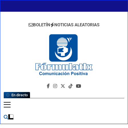
Saltar
al
contenido
BOLETÍN
NOTICIAS ALEATORIAS
FormulaTlx
Comunicación Positiva
En directo