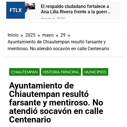
El respaldo ciudadano fortalece a
FTLX
Ana Lilia Rivera frente a la guerra
sucia
Agosto 6, 2026
EL TORTUGUISMO DEL ITE DEJA
SIN MATERIA LA QUEJA CONTRA
Inicio
2025
mayo
29
HOMERO MENESES: PRD
Agosto 6, 2026
TLAXCALA
Ayuntamiento de Chiautempan resultó farsante y
“Mira este se ve que se la come
mentiroso. No atendió socavón en calle Centenario
doblada”: así pide disculpas el
chalán de la gobernadora a la
Agosto 6, 2026
prensa
Lorena Cuéllar estaría vinculada al
crimen organizado y la DEA ya la
CHIAUTEMPAN
HISTORIA PRINCIPAL
MUNICIPIOS
tiene en la mira
Agosto 6, 2026
Nuevamente Coca-Cola anuncia el
Ayuntamiento de
aumento a sus productos en
Chiautempan resultó
México
Agosto 6, 2026
César Gastélum es asesinado
farsante y mentiroso. No
durante una transmisión en vido
atendió socavón en calle
en Sinaloa
Agosto 6, 2026
Centenario
En Tailandia un futbolista muere
tras ser alcanzado por un rayo