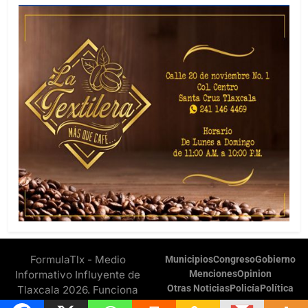
FormulaTlx - Medio
Municipios
Congreso
Gobierno
Informativo Influyente de
Menciones
Opinion
Otras Noticias
Policía
Política
Tlaxcala 2026. Funciona
gracias a
.
BlazeThemes